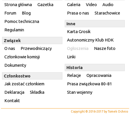
Strona główna
Gazetka
Galeria
Video
Audio
Forum
Blog
Prasa o nas
Starachowice
Pomoc techniczna
Inne
Regulamin
Karta Grosik
Autonomiczny Klub HDK
Związek
O nas
Przewodniczący
Ogłoszenia
Nasze foto
Członkowie komisji
Linki
Dokumenty
Historia
Relacje
Opracowania
Członkostwo
Jak zostać członkiem
Prasa związkowa 80-81
Deklaracja
Składka
Stan wojenny
Kontakt
Copyright © 2016-2017 by Tomek Ochnio