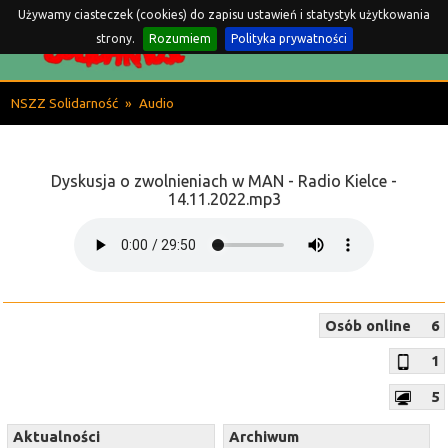
Używamy ciasteczek (cookies) do zapisu ustawień i statystyk użytkowania
Komisja Międzyzakładowa
strony.
Rozumiem
Polityka prywatności
w MAN BUS w Starachowicach
NSZZ Solidarność
»
Audio
Dyskusja o zwolnieniach w MAN - Radio Kielce -
14.11.2022.mp3
Osób online
6
1
5
Aktualności
Archiwum