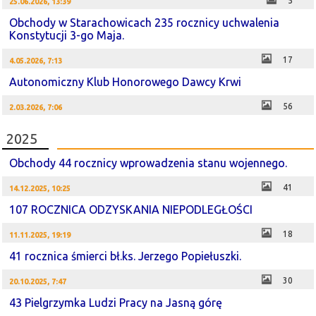
5
25.06.2026, 13:39
Obchody w Starachowicach 235 rocznicy uchwalenia
Konstytucji 3-go Maja.
17
4.05.2026, 7:13
Autonomiczny Klub Honorowego Dawcy Krwi
56
2.03.2026, 7:06
2025
Obchody 44 rocznicy wprowadzenia stanu wojennego.
41
14.12.2025, 10:25
107 ROCZNICA ODZYSKANIA NIEPODLEGŁOŚCI
18
11.11.2025, 19:19
41 rocznica śmierci bł.ks. Jerzego Popiełuszki.
30
20.10.2025, 7:47
43 Pielgrzymka Ludzi Pracy na Jasną górę