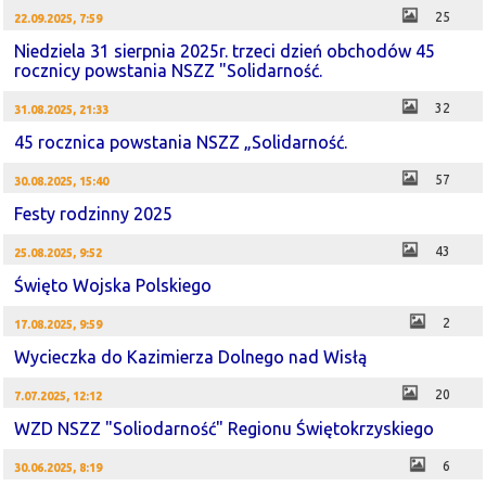
25
22.09.2025, 7:59
Niedziela 31 sierpnia 2025r. trzeci dzień obchodów 45
rocznicy powstania NSZZ "Solidarność.
32
31.08.2025, 21:33
45 rocznica powstania NSZZ „Solidarność.
57
30.08.2025, 15:40
Festy rodzinny 2025
43
25.08.2025, 9:52
Święto Wojska Polskiego
2
17.08.2025, 9:59
Wycieczka do Kazimierza Dolnego nad Wisłą
20
7.07.2025, 12:12
WZD NSZZ "Soliodarność" Regionu Świętokrzyskiego
6
30.06.2025, 8:19