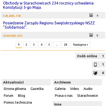
Obchody w Starachowicach 234 rocznicy uchwalenia
Konstytucji 3-go Maja.
4
5.05.2025, 7:45
Posiedzenie Zarządu Regionu Świętokrzyskiego NSZZ
"Solidarność".
6
30.04.2025, 8:23
1
2
3
4
5
...
28
Następna »
Osób online
1
1
0
Aktualności
Archiwum
Strona główna
Gazetka
Galeria
Video
Audio
Forum
Blog
Prasa o nas
Starachowice
Pomoc techniczna
Inne