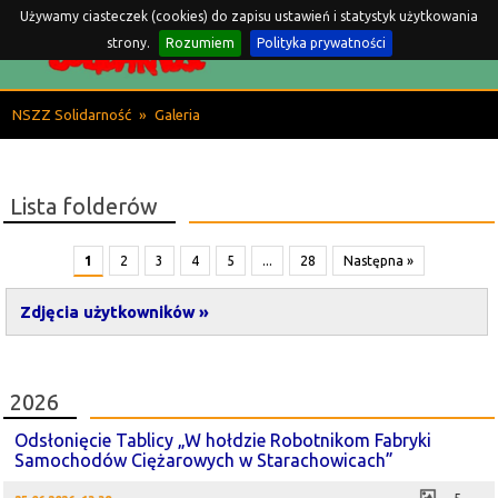
Używamy ciasteczek (cookies) do zapisu ustawień i statystyk użytkowania
Komisja Międzyzakładowa
strony.
Rozumiem
Polityka prywatności
w MAN BUS w Starachowicach
NSZZ Solidarność
»
Galeria
Lista folderów
1
2
3
4
5
...
28
Następna »
Zdjęcia użytkowników »
2026
Odsłonięcie Tablicy „W hołdzie Robotnikom Fabryki
Samochodów Ciężarowych w Starachowicach”